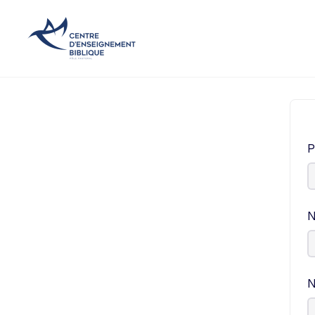
P
N
N